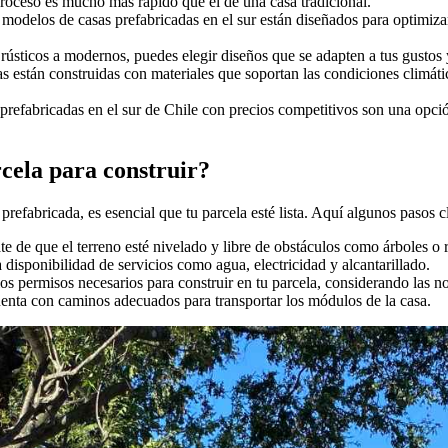
proceso es mucho más rápido que el de una casa tradicional.
modelos de casas prefabricadas en el sur están diseñados para optimizar
 rústicos a modernos, puedes elegir diseños que se adapten a tus gustos
as están construidas con materiales que soportan las condiciones climáti
 prefabricadas en el sur de Chile con precios competitivos son una opci
cela para construir?
prefabricada, es esencial que tu parcela esté lista. Aquí algunos pasos c
te de que el terreno esté nivelado y libre de obstáculos como árboles o 
la disponibilidad de servicios como agua, electricidad y alcantarillado.
los permisos necesarios para construir en tu parcela, considerando las n
cuenta con caminos adecuados para transportar los módulos de la casa.