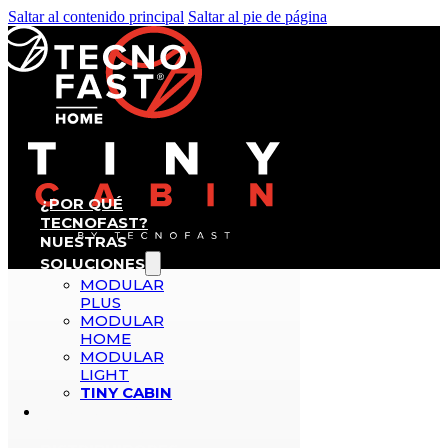
Saltar al contenido principal
Saltar al pie de página
¿POR QUÉ
TECNOFAST?
NUESTRAS
SOLUCIONES
MODULAR
PLUS
MODULAR
HOME
MODULAR
LIGHT
TINY CABIN
PROYECTOS
REALIZADOS