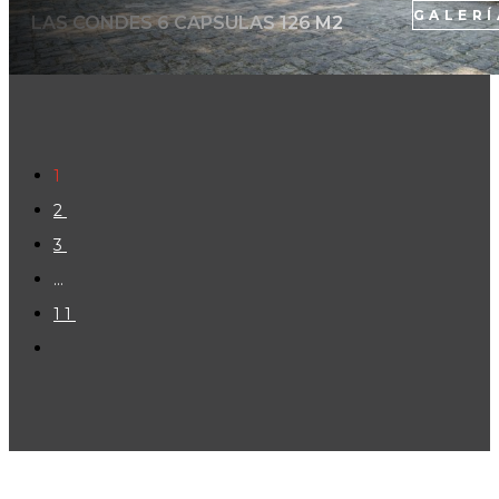
GALERÍ
LAS CONDES 6 CAPSULAS 126 M2
1
2
3
…
11