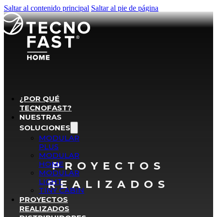
Saltar al contenido principal
Saltar al pie de página
¿POR QUÉ
TECNOFAST?
NUESTRAS
SOLUCIONES
MODULAR
PLUS
MODULAR
HOME
PROYECTOS
MODULAR
LIGHT
REALIZADOS
TINY CABIN
PROYECTOS
REALIZADOS