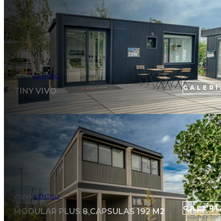
ZONA
CENTRO
GALERÍ
TINY VIVO
ZONA
CENTRO
GALERÍ
MODULAR PLUS 8 CAPSULAS 192 M2