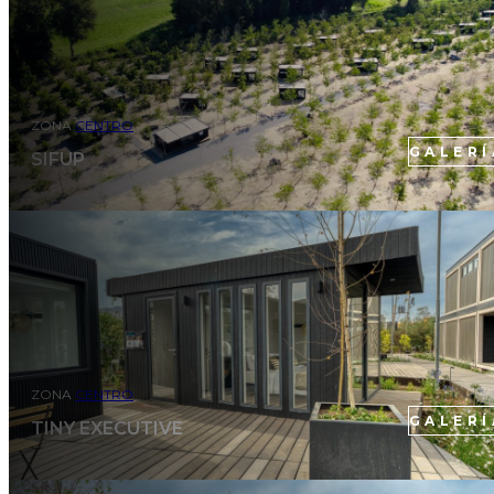
ZONA
CENTRO
GALERÍ
SIFUP
ZONA
CENTRO
GALERÍ
TINY EXECUTIVE