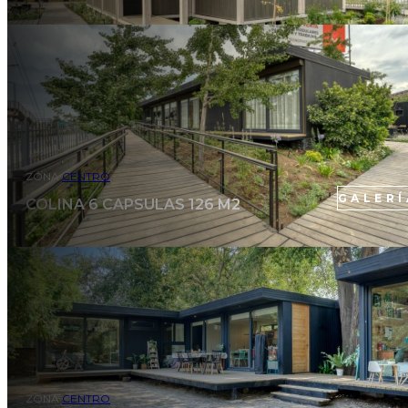
ZONA
CENTRO
GALERÍ
COLINA 6 CAPSULAS 126 M2
ZONA
CENTRO