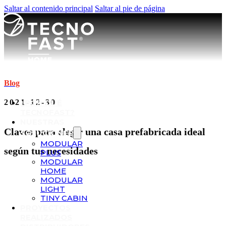
Saltar al contenido principal
Saltar al pie de página
Blog
2021-12-30
¿POR QUÉ
TECNOFAST?
NUESTRAS
Claves para elegir una casa prefabricada ideal
SOLUCIONES
MODULAR
según tus necesidades
PLUS
MODULAR
HOME
MODULAR
LIGHT
TINY CABIN
PROYECTOS
REALIZADOS