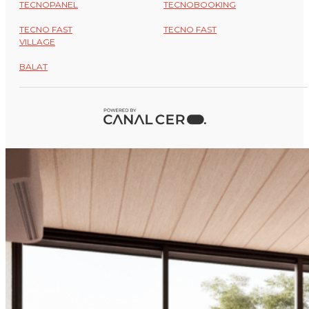
TECNOPANEL
TECNOBOOKING
TECNO FAST
TECNO FAST
VILLAGE
BALAT