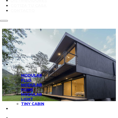
DISTRIBUIDORES
COTIZA TU CASA
CONTACTO
¿POR QUÉ
TECNOFAST?
NUESTRAS
SOLUCIONES
MODULAR
PLUS
MODULAR
HOME
MODULAR
LIGHT
TINY CABIN
PROYECTOS
REALIZADOS