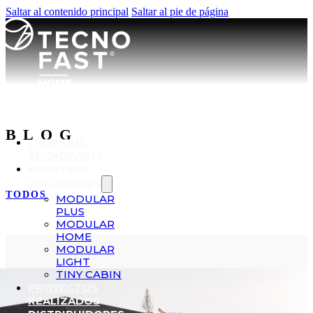
Saltar al contenido principal
Saltar al pie de página
BLOG
¿POR QUÉ
TECNOFAST?
NUESTRAS
SOLUCIONES
TODOS
MODULAR
PLUS
MODULAR
HOME
MODULAR
LIGHT
TINY CABIN
PROYECTOS
REALIZADOS