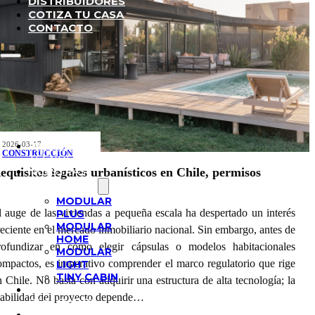
DISTRIBUIDORES
COTIZA TU CASA
CONTACTO
¿POR QUÉ
2026-03-17
CONSTRUCCIÓN
TECNOFAST?
NUESTRAS
equisitos legales urbanísticos en Chile, permisos
SOLUCIONES
MODULAR
l auge de las viviendas a pequeña escala ha despertado un interés
PLUS
MODULAR
reciente en el mercado inmobiliario nacional. Sin embargo, antes de
HOME
rofundizar en cómo elegir cápsulas o modelos habitacionales
MODULAR
ompactos, es imperativo comprender el marco regulatorio que rige
LIGHT
TINY CABIN
n Chile. No basta con adquirir una estructura de alta tecnología; la
PROYECTOS
iabilidad del proyecto depende…
REALIZADOS