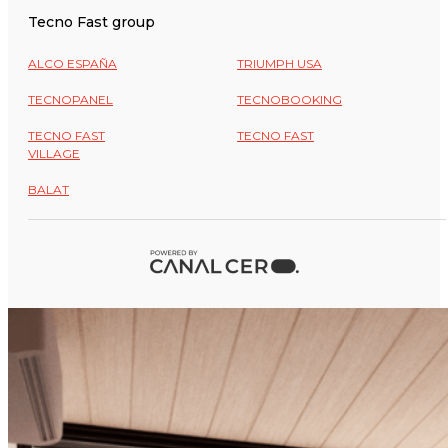
Tecno Fast group
ALCO ESPAÑA
TRIUMPH USA
TECNOPANEL
TECNOBOOKING
TECNO FAST
TECNO FAST
VILLAGE
BALAT