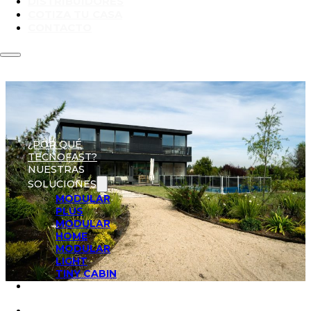
DISTRIBUIDORES
COTIZA TU CASA
CONTACTO
¿POR QUÉ
TECNOFAST?
NUESTRAS
SOLUCIONES
MODULAR
PLUS
MODULAR
HOME
MODULAR
LIGHT
TINY CABIN
PROYECTOS
REALIZADOS