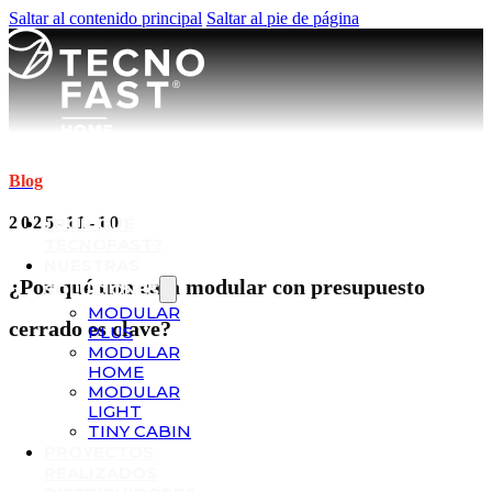
Saltar al contenido principal
Saltar al pie de página
Blog
2025-11-10
¿POR QUÉ
TECNOFAST?
NUESTRAS
¿Por qué una casa modular con presupuesto
SOLUCIONES
MODULAR
cerrado es clave?
PLUS
MODULAR
HOME
MODULAR
LIGHT
TINY CABIN
PROYECTOS
REALIZADOS