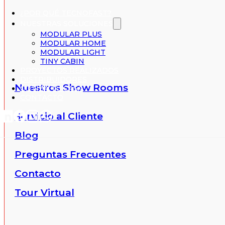
¿POR QUÉ TECNOFAST?
NUESTRAS SOLUCIONES
MODULAR PLUS
MODULAR HOME
MODULAR LIGHT
TINY CABIN
PROYECTOS REALIZADOS
DISTRIBUIDORES
Nuestros Show Rooms
COTIZA TU CASA
CONTACTO
Servicio al Cliente
Blog
Preguntas Frecuentes
Contacto
Tour Virtual