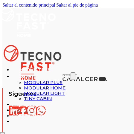
Saltar al contenido principal
Saltar al pie de página
¿POR QUÉ TECNOFAST?
NUESTRAS SOLUCIONES
MODULAR PLUS
MODULAR HOME
Síguenos
MODULAR LIGHT
TINY CABIN
PROYECTOS REALIZADOS
DISTRIBUIDORES
COTIZA TU CASA
CONTACTO