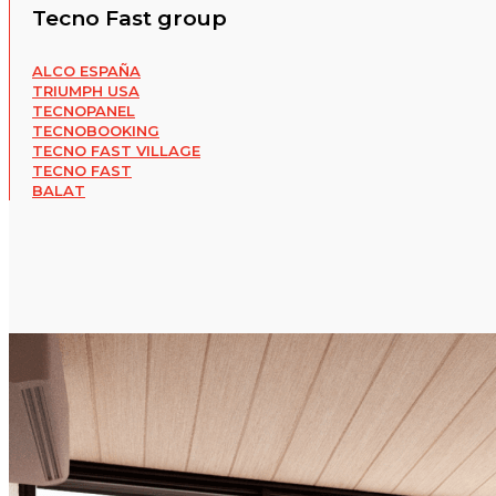
Tecno Fast group
ALCO ESPAÑA
TRIUMPH USA
TECNOPANEL
TECNOBOOKING
TECNO FAST VILLAGE
TECNO FAST
BALAT