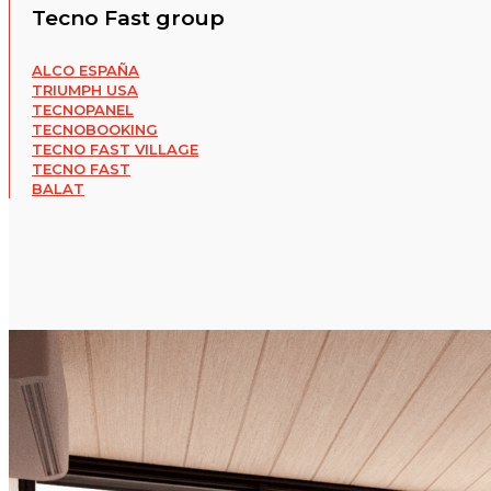
Tecno Fast group
ALCO ESPAÑA
TRIUMPH USA
TECNOPANEL
TECNOBOOKING
TECNO FAST VILLAGE
TECNO FAST
BALAT