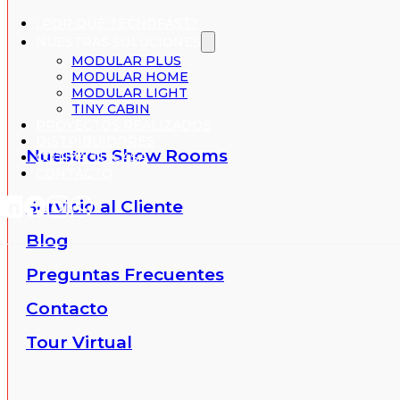
¿POR QUÉ TECNOFAST?
NUESTRAS SOLUCIONES
MODULAR PLUS
MODULAR HOME
MODULAR LIGHT
TINY CABIN
PROYECTOS REALIZADOS
DISTRIBUIDORES
Nuestros Show Rooms
COTIZA TU CASA
CONTACTO
Servicio al Cliente
Blog
Preguntas Frecuentes
Contacto
Tour Virtual