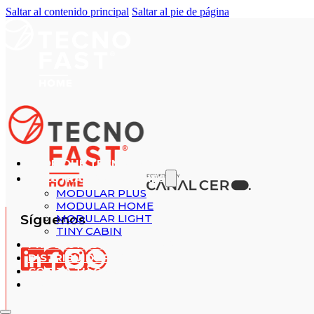
Saltar al contenido principal
Saltar al pie de página
¿POR QUÉ TECNOFAST?
NUESTRAS SOLUCIONES
MODULAR PLUS
MODULAR HOME
Síguenos
MODULAR LIGHT
TINY CABIN
PROYECTOS REALIZADOS
DISTRIBUIDORES
COTIZA TU CASA
CONTACTO