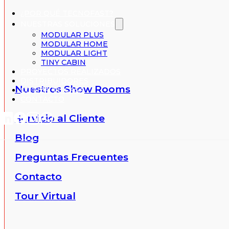
¿POR QUÉ TECNOFAST?
NUESTRAS SOLUCIONES
MODULAR PLUS
MODULAR HOME
MODULAR LIGHT
TINY CABIN
PROYECTOS REALIZADOS
DISTRIBUIDORES
Nuestros Show Rooms
COTIZA TU CASA
CONTACTO
Servicio al Cliente
Blog
Preguntas Frecuentes
Contacto
Tour Virtual