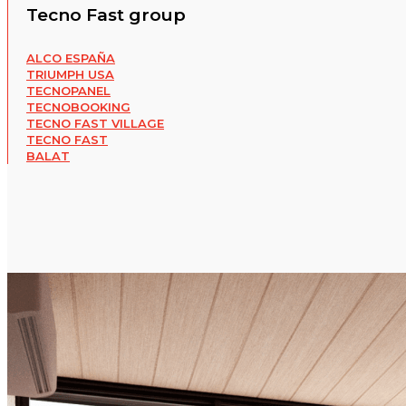
Tecno Fast group
ALCO ESPAÑA
TRIUMPH USA
TECNOPANEL
TECNOBOOKING
TECNO FAST VILLAGE
TECNO FAST
BALAT