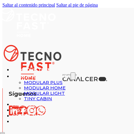
Saltar al contenido principal
Saltar al pie de página
¿POR QUÉ TECNOFAST?
NUESTRAS SOLUCIONES
MODULAR PLUS
MODULAR HOME
Síguenos
MODULAR LIGHT
TINY CABIN
PROYECTOS REALIZADOS
DISTRIBUIDORES
COTIZA TU CASA
CONTACTO